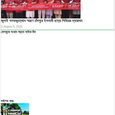
জুলাই গনঅভ্যুত্থান স্মরণে চাঁদপুরে ইসলামী ছাত্র শিবিরের ম্যারাথন
August 5, 2026
ফেসবুকে সংবাদ পড়তে লাইক দিন
সর্বশেষ খবর