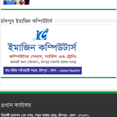
চাঁদপুর ইমাজিন কম্পিউটার্স
প্রধান কার্যালয়
মিয়াজী ম্যানশন (৩য় তলা), নতুন বাজার মোড়, চাঁদপুর। ফোন : ৬৭০৫৭।