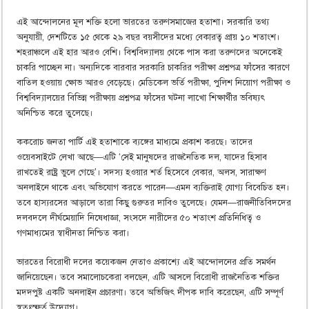
এই আন্দোলনের মূল শক্তি হলো ভারতের তরুণসমাজের হতাশা। সরকারি তথ্য
অনুযায়ী, দেশটিতে ১৫ থেকে ২৯ বছর বয়সীদের মধ্যে বেকারত্ব প্রায় ১০ শতাংশ।
শহরাঞ্চলে এই হার আরও বেশি। বিশ্ববিদ্যালয় থেকে পাস করা তরুণদের অনেকেই
চাকরি পাচ্ছেন না। অন্যদিকে বারবার সরকারি চাকরির পরীক্ষা প্রশ্নপত্র ফাঁসের কারণে
বাতিল হওয়ায় ক্ষোভ আরও বেড়েছে। মেডিকেল ভর্তি পরীক্ষা, পুলিশ নিয়োগ পরীক্ষা ও
বিশ্ববিদ্যালয়ের বিভিন্ন পরীক্ষায় প্রশ্নপত্র ফাঁসের ঘটনা লাখো শিক্ষার্থীর ভবিষ্যৎ
অনিশ্চিত করে তুলেছে।
ককরোচ জনতা পার্টি এই হতাশাকে ব্যঙ্গের মাধ্যমে প্রকাশ করছে। তাদের
ওয়েবসাইটে লেখা আছে—এটি ‘সেই মানুষদের রাজনৈতিক দল, যাদের হিসাব
রাখতেই রাষ্ট্র ভুলে গেছে’। সদস্য হওয়ার শর্ত হিসেবে বেকার, অলস, সারাক্ষণ
অনলাইনে থাকে এবং অভিযোগ করতে পারেন—এমন ব্যক্তিরাই যোগ্য বিবেচিত হন।
তবে হাস্যরসের আড়ালে তারা কিছু গুরুতর দাবিও তুলেছে। যেমন—রাজনীতিবিদদের
দলবদলে দীর্ঘমেয়াদি নিষেধাজ্ঞা, সংসদে নারীদের ৫০ শতাংশ প্রতিনিধিত্ব ও
গণমাধ্যমের স্বাধীনতা নিশ্চিত করা।
ভারতের বিরোধী দলের কয়েকজন নেতাও প্রকাশ্যে এই আন্দোলনের প্রতি সমর্থন
জানিয়েছেন। তবে সমালোচকেরা বলছেন, এটি আসলে বিরোধী রাজনৈতিক শক্তির
মদদপুষ্ট একটি অনলাইন প্রচারণা। তবে অভিজিৎ দীপক দাবি করেছেন, এটি সম্পূর্ণ
স্বতঃস্ফূর্ত উদ্যোগ।