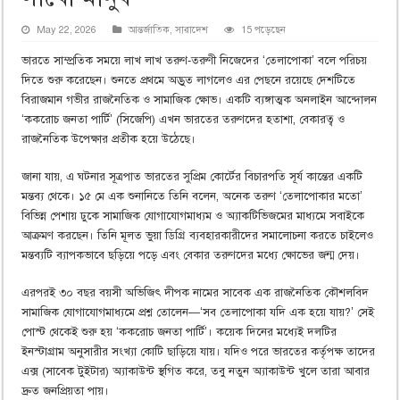
May 22, 2026
আন্তর্জাতিক
,
সারাদেশ
15 পড়েছেন
ভারতে সাম্প্রতিক সময়ে লাখ লাখ তরুণ-তরুণী নিজেদের ‘তেলাপোকা’ বলে পরিচয়
দিতে শুরু করেছেন। শুনতে প্রথমে অদ্ভুত লাগলেও এর পেছনে রয়েছে দেশটিতে
বিরাজমান গভীর রাজনৈতিক ও সামাজিক ক্ষোভ। একটি ব্যঙ্গাত্মক অনলাইন আন্দোলন
‘ককরোচ জনতা পার্টি’ (সিজেপি) এখন ভারতের তরুণদের হতাশা, বেকারত্ব ও
রাজনৈতিক উপেক্ষার প্রতীক হয়ে উঠেছে।
জানা যায়, এ ঘটনার সূত্রপাত ভারতের সুপ্রিম কোর্টের বিচারপতি সূর্য কান্তের একটি
মন্তব্য থেকে। ১৫ মে এক শুনানিতে তিনি বলেন, অনেক তরুণ ‘তেলাপোকার মতো’
বিভিন্ন পেশায় ঢুকে সামাজিক যোগাযোগমাধ্যম ও অ্যাকটিভিজমের মাধ্যমে সবাইকে
আক্রমণ করছেন। তিনি মূলত ভুয়া ডিগ্রি ব্যবহারকারীদের সমালোচনা করতে চাইলেও
মন্তব্যটি ব্যাপকভাবে ছড়িয়ে পড়ে এবং বেকার তরুণদের মধ্যে ক্ষোভের জন্ম দেয়।
এরপরই ৩০ বছর বয়সী অভিজিৎ দীপক নামের সাবেক এক রাজনৈতিক কৌশলবিদ
সামাজিক যোগাযোগমাধ্যমে প্রশ্ন তোলেন—‘সব তেলাপোকা যদি এক হয়ে যায়?’ সেই
পোস্ট থেকেই শুরু হয় ‘ককরোচ জনতা পার্টি’। কয়েক দিনের মধ্যেই দলটির
ইনস্টাগ্রাম অনুসারীর সংখ্যা কোটি ছাড়িয়ে যায়। যদিও পরে ভারতের কর্তৃপক্ষ তাদের
এক্স (সাবেক টুইটার) অ্যাকাউন্ট স্থগিত করে, তবু নতুন অ্যাকাউন্ট খুলে তারা আবার
দ্রুত জনপ্রিয়তা পায়।