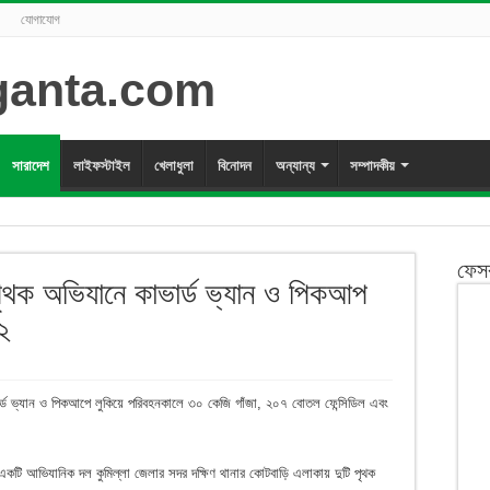
যোগাযোগ
সারাদেশ
লাইফস্টাইল
খেলাধুলা
বিনোদন
অন্যান্য
সম্পাদকীয়
ফেস
১১ পৃথক অভিযানে কাভার্ড ভ্যান ও পিকআপ
২
াভার্ড ভ্যান ও পিকআপে লুকিয়ে পরিবহনকালে ৩০ কেজি গাঁজা, ২০৭ বোতল ফেন্সিডিল এবং
 একটি আভিযানিক দল কুমিল্লা জেলার সদর দক্ষিণ থানার কোটবাড়ি এলাকায় দুটি পৃথক