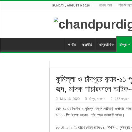
প্রথম পাতা
পাঠক দিগন্ত
SUNDAY , AUGUST 9 2026
জাতীয়
রাজনীতি
আন্তর্জাতিক
চাঁদপুর
কুমিল্লা ও চাঁদপুরে র‌্যাব-
জব্দ, মাদক পাচারকালে আটক-
May 13, 2020
চাঁদপুর
,
সারাদেশ
137 পড়েছেন
র‌্যাব-১১ এর সিপিসি-২, কুমিল্লা কর্তৃক কোটবাড়ি এলাকায় ক
৬,০০০ পিস ইয়াবা উদ্ধার। দুই মাদক ব্যবসায়ী আটক।
১৩ মে ২০২০ ইং তারিখ ভোরে র‌্যাব-১১, সিপিসি-২, কুমিল্লার