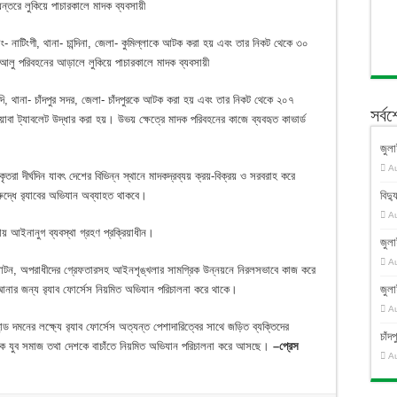
্তরে লুকিয়ে পাচারকালে মাদক ব্যবসায়ী
নাটিংগী, থানা- চান্দিনা, জেলা- কুমিল্লাকে আটক করা হয় এবং তার নিকট থেকে ৩০
আলু পরিবহনের আড়ালে লুকিয়ে পাচারকালে মাদক ব্যবসায়ী
ি, থানা- চাঁদপুর সদর, জেলা- চাঁদপুরকে আটক করা হয় এবং তার নিকট থেকে ২০৭
সর্ব
া ট্যাবলেট উদ্ধার করা হয়। উভয় ক্ষেত্রে মাদক পরিবহনের কাজে ব্যবহৃত কাভার্ড
জুলা
A
ৃতরা দীর্ঘদিন যাবৎ দেশের বিভিন্ন স্থানে মাদকদ্রব্যয় ক্রয়-বিক্রয় ও সরবরাহ করে
দ্ধে র‌্যাবের অভিযান অব্যাহত থাকবে।
বিদ্য
A
নায় আইনানুগ ব্যবস্থা গ্রহণ প্রক্রিয়াধীন।
জুলা
A
উৎঘাটন, অপরাধীদের গ্রেফতারসহ আইনশৃঙ্খলার সামগ্রিক উন্নয়নে নিরলসভাবে কাজ করে
ার জন্য র‌্যাব ফোর্সেস নিয়মিত অভিযান পরিচালনা করে থাকে।
জুলা
A
ান্ড দমনের লক্ষ্যে র‌্যাব ফোর্সেস অত্যন্ত পেশাদারিত্বের সাথে জড়িত ব্যক্তিদের
চাঁ
 যুব সমাজ তথা দেশকে বাচাঁতে নিয়মিত অভিযান পরিচালনা করে আসছে।
–প্রেস
A