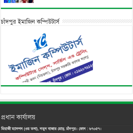
চাঁদপুর ইমাজিন কম্পিউটার্স
প্রধান কার্যালয়
মিয়াজী ম্যানশন (৩য় তলা), নতুন বাজার মোড়, চাঁদপুর। ফোন : ৬৭০৫৭।