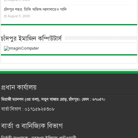
চাঁদপুর শহর, ডিসি অফিস-আদালতেও পানি
August 5, 2026
চাঁদপুর ইমাজিন কম্পিউটার্স
প্রধান কার্যালয়
মিয়াজী ম্যানশন (৩য় তলা), নতুন বাজার মোড়, চাঁদপুর। ফোন : ৬৭০৫৭।
বার্তা বিভাগ : ০১৭১৫৯২৪৩০৮
বার্তা ও বানিজ্যিক বিভাগ