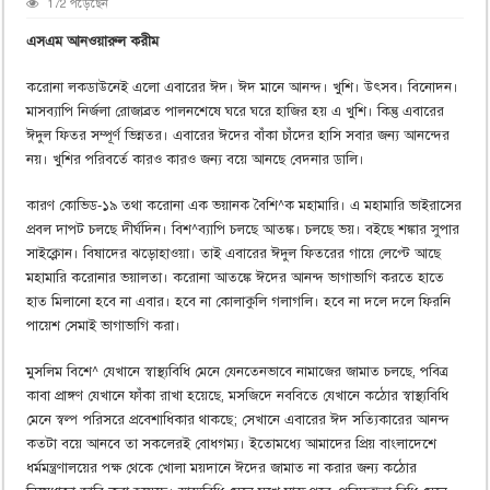
172 পড়েছেন
এসএম আনওয়ারুল করীম
করোনা লকডাউনেই এলো এবারের ঈদ। ঈদ মানে আনন্দ। খুশি। উৎসব। বিনোদন।
মাসব্যাপি নির্জলা রোজাব্রত পালনশেষে ঘরে ঘরে হাজির হয় এ খুশি। কিন্তু এবারের
ঈদুল ফিতর সম্পূর্ণ ভিন্নতর। এবারের ঈদের বাঁকা চাঁদের হাসি সবার জন্য আনন্দের
নয়। খুশির পরিবর্তে কারও কারও জন্য বয়ে আনছে বেদনার ডালি।
কারণ কোভিড-১৯ তথা করোনা এক ভয়ানক বৈশি^ক মহামারি। এ মহামারি ভাইরাসের
প্রবল দাপট চলছে দীর্ঘদিন। বিশ^ব্যাপি চলছে আতঙ্ক। চলছে ভয়। বইছে শঙ্কার সুপার
সাইক্লোন। বিষাদের ঝড়োহাওয়া। তাই এবারের ঈদুল ফিতরের গায়ে লেপ্টে আছে
মহামারি করোনার ভয়ালতা। করোনা আতঙ্কে ঈদের আনন্দ ভাগাভাগি করতে হাতে
হাত মিলানো হবে না এবার। হবে না কোলাকুলি গলাগলি। হবে না দলে দলে ফিরনি
পায়েশ সেমাই ভাগাভাগি করা।
মুসলিম বিশে^ যেখানে স্বাস্থ্যবিধি মেনে যেনতেনভাবে নামাজের জামাত চলছে, পবিত্র
কাবা প্রাঙ্গণ যেখানে ফাঁকা রাখা হয়েছে, মসজিদে নববিতে যেখানে কঠোর স্বাস্থ্যবিধি
মেনে স্বল্প পরিসরে প্রবেশাধিকার থাকছে; সেখানে এবারের ঈদ সত্যিকারের আনন্দ
কতটা বয়ে আনবে তা সকলেরই বোধগম্য। ইতোমধ্যে আমাদের প্রিয় বাংলাদেশে
ধর্মমন্ত্রণালয়ের পক্ষ থেকে খোলা ময়দানে ঈদের জামাত না করার জন্য কঠোর