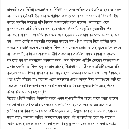
মানবজীবনের বিভিন্ন ক্ষেত্রেই তারা বিভিন্ন আনন্দের আতিশয্যে উদ্বেলিত হয়। এ সকল
আনন্দময় মুহূর্তকেই ঈদ বলে আখ্যায়িত করা যেতে পারে। তবে সমগ্র বিশ্ববাসী ঈদ
বলতে মুসলিম উম্মাহর দুটি বিশেষ উৎসবকেই বুঝে থাকেন। অন্যভাবে একে
মুসলমানদের জাতীয় উৎসব বলা হয়ে থাকে। ইসলামি সংস্কৃতির মূর্তপ্রতীক ঈদ
আনন্দের বারতা নিয়ে প্রতি বছর আমাদের হৃদয়ের দরোজায় করাঘাত করতে হাজির
হয়। এবার বৈশি^ক মহামারি করোনার কারণে ঈদ খুশির বারতা নিয়ে হাজির হতে
পারছে না। তাই বলে ঈদের প্রকৃত শিক্ষা আমাদেরকে কোনোভাবেই ভুলে গেলে চলবে
না। কারণ ঈদুল ফিতর একাধারে দীর্ঘ একমাসের একনিষ্ঠ সিয়াম সাধনা ও কৃচ্ছতা
সাধনের পর তা অবসানের আনন্দোৎসব। আর জীবনের প্রতিটি ক্ষেত্রেই কৃচ্ছতাসাধন
একান্ত জরুরি। এ শিক্ষা শুধু রমজান মাসেই সীমাবদ্ধ নয়। জীবনের প্রতিটি ক্ষেত্রে যদি
কৃচ্ছতাসাধনের শিক্ষা বাস্তবায়ন করা সম্ভব হতো তাহলে সমাজের রন্ধ্রে রন্ধ্রে বৈষম্যের
শক্ত প্রাচীর দাঁড়াত না। করোনা এসে আমাদের চোখে আঙ্গুল দিয়ে মনুষ্যত্বকে জাগিয়ে
দিয়েছে। কেউ বিশতলায় আর কেউ গাছতলায় এ বৈষম্য ভুলতে শিখিয়েছে ঈদের
কাঁধে কাঁধ মিলানো মধুর স্মৃতি।
বিশ্বের প্রতিটি জাতির জীবনেই বছরে এমন দু’-চারটি দিন আসে, যাকে তারা তাদের
কোনো না কোনো জাতীয় উৎসবের স্মরণীয় দিন হিসেবে অত্যন্ত প্রিয় মনে করে।
সেদিনের আগমন জাতির প্রত্যেকটি মানুষের জন্য উন্মুক্ত করে দেয় আনন্দোৎসবের
নতুন ধারা। অন্যান্য জাতির আনন্দোৎসব হচ্ছে এই ক্ষণস্থায়ী জগতের সুখসম্ভোগ
অর্জন এবং ইন্দ্রিয়জ কামনা-বাসনা পূরণ। কিন্তু মুসলমানদের কামনা-বাসনা একমাত্র