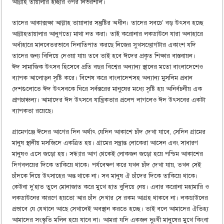
আল্লাহ তায়ালার ইচ্ছার ওপর নির্ভরশীল।
তাদের আকাক্সক্ষা আল্লাহ তায়ালার সন্তুষ্টির অধীন। তাদের সবচে’ বড় উৎসব হচ্ছে
আল্লাহতায়ালার আনুগত্যে মাথা নত করা। তাই করোনার লকডাউনে যারা অনাহারে
অর্ধাহারে মানবেতরভাবে দিনাতিপাত করছে নিজের সুখসম্ভোগটার একাংশ যদি
তাদের জন্য বিলিয়ে দেওয়া যায় তবে তাই হবে ঈদের প্রকৃত শিক্ষার বাস্তবায়ন।
ঈদ সামাজিক উৎসব হিসেবে প্রতি বছর বিশ্বের অন্যান্য স্থানের মতো বাংলাদেশেও
ব্যাপক আলোড়ন সৃষ্টি করে। বিশেষ করে বাংলাদেশসহ অন্যান্য মুসলিম প্রধান
দেশগুলোতে ঈদ উৎসবকে ঘিরে সর্বস্তরের মানুষের মধ্যে সৃষ্টি হয় অনির্বচনীয় এক
প্রাণচাঞ্চল্য। আমাদের ঈদ উৎসবে যান্ত্রিকতার প্রলেপ লাগলেও ঈদ উৎসবের একটা
ব্যাপকতা রয়েছে।
গ্রামেগঞ্জে ঈদের আগের দিন অর্থাৎ যেদিন আকাশে চাঁদ দেখা যাবে, সেদিন গ্রামের
মানুষ স্থানীয় মসজিদে একত্রিত হয়। গ্রামের সম্ভ্রান্ত লোকেরা আসেন এবং সাধারণ
মানুষও এসে জড়ো হয়। সন্ধ্যার আগ থেকেই লোকজন জড়ো হয়ে পশ্চিম আকাশের
দিগবলয়ের দিকে তাকিয়ে থাকে। পর্যবেক্ষণ করে যখন চাঁদ দেখা যায়, তখন সেই
চাঁদকে নিয়ে উৎসাহের অন্ত থাকে না। সব মানুষ ঐ চাঁদের দিকে তাকিয়ে থাকে।
কেউবা দু’হাত তুলে মোনাজাত করে মুখে হাত বুলিয়ে নেয়। এবার করোনা মহামারি ও
লকডাউনের কারণে হয়তো আর চাঁদ দেখার সে রকম আগ্রহ থাকবে না। লকডাউনের
প্রভাবে যে যেখানে আছে সেখানেই অবস্থান করতে হচ্ছে। তাই বলে আমাদের ঐতিহ্য
আমাদের সংস্কৃতি মলিন হয়ে যাবে না। আমরা যদি একজন দুঃখী মানুষের মুখে কিংবা