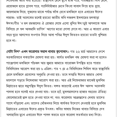
নিষেধাজ্ঞা জারি করা হয়েছে। স্বাস্থ্যবিধি মেনে মুখে মাস্ক পরে, পরিচ্ছন্নতা বিধি মেনে,
প্রয়োজনে হাতে গ্লাবস পরে, স্যানিটাইজার মেখে কিংবা সাবান দিয়ে হাত ধুয়ে,
জায়নামাজ নিয়ে, দুজনের মাঝে পর্যাপ্ত ফাঁক রেখে মসজিদে হবে এবারের ঈদের
নামাজ। তাই অনেকের মনেই হয়তো জাতীয় কবি নজরুল ইসলামের মনকাড়া
ঈদসংগীত ‘ও মন রমজানের ঐ রোজার শেষে এলো খুশির ঈদ/তুই আপনাকে আজ
বিলিয়ে দে শুন আসমানি তাগিদ’ আগের মতো দোলা দেবে না। আর এ কারণে এবার
বছর ঘুরে আনন্দের সওগাত নিয়ে আসা পবিত্র ঈদুল ফিতরও হয়তো ততটা খুশিময়
হবে না।
গোটা বিশ^ এখন করোনার ভয়াল থাবায় কুপোকাৎ।
গত ২২ মার্চ আমাদের দেশে
সরকারিভাবে লকডাউন ঘোষণা করা হয়। কার্যত মসজিদ বন্ধ ঘোষণা করা না হলেও
পাঞ্জেগানা মসজিদে পাঁচজন আর জুমার জামাতে বারোজন উপস্থিত হতে পারার
বিধিনিষেধ আরোপ করা হয় ৬ এপ্রিল। গত ৭ মে এ বিধিনিষেধ শিথিল করে স্বাস্থ্যবিধি
মেনে মসজিদে প্রবেশের অনুমতি দেওয়া হয়। তবে সম্প্রতি ঈদের জামাত খোলা
ময়দানে পড়তে নিষেধাজ্ঞা আরোপ করা হয়। আর এই নিষেধাজ্ঞার মাঝেই মুসলিম
মিল্লাতের দ্বারে সমুপস্থিত ঈদুল ফিতর। সঙ্গত কারণেই এবার ঈদ আনন্দ অনেকটা
পানসা হবে বলেই ধরে নেওয়া যায়। তবে হ্যাঁ, মুসলমানদের হাজার বছরের ঐতিহ্য
কোনোমতেই ম্লান হতে দেওয়া যাবে না; বরং করোনায় আক্রান্তদের সেবায় তাদের
পাশে দাঁড়ানো এবং তাদের খোঁজখবর নিয়ে কার্যকর উদ্যোগ নেওয়াই হবে মুসলিম
মিল্লাতের এবারের ঈদের প্রকৃত উৎসব। কবির ভাষায় নিজের খাবার বিলিয়ে দেব
অনাহারির মুখে এবারের ঈদে পালন করতে হবে করোনা সতর্কতার মধ্য দিয়ে।