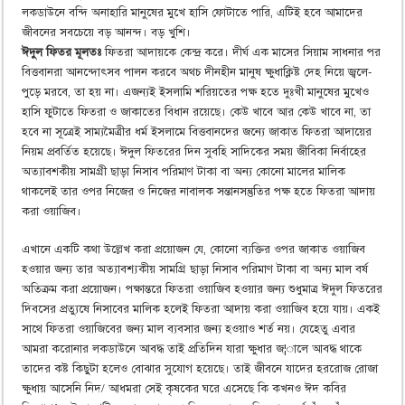
লকডাউনে বন্দি অনাহারি মানুষের মুখে হাসি ফোটাতে পারি, এটিই হবে আমাদের
জীবনের সবচেয়ে বড় আনন্দ। বড় খুশি।
ঈদুল ফিতর মূলতঃ
ফিতরা আদায়কে কেন্দ্র করে। দীর্ঘ এক মাসের সিয়াম সাধনার পর
বিত্তবানরা আনন্দোৎসব পালন করবে অথচ দীনহীন মানুষ ক্ষুধাক্লিষ্ট দেহ নিয়ে জ্বলে-
পুড়ে মরবে, তা হয় না। এজন্যই ইসলামি শরিয়তের পক্ষ হতে দুঃখী মানুষের মুখেও
হাসি ফুটাতে ফিতরা ও জাকাতের বিধান রয়েছে। কেউ খাবে আর কেউ খাবে না, তা
হবে না সূত্রেই সাম্যমৈত্রীর ধর্ম ইসলামে বিত্তবানদের জন্যে জাকাত ফিতরা আদায়ের
নিয়ম প্রবর্তিত হয়েছে। ঈদুল ফিতরের দিন সুবহি সাদিকের সময় জীবিকা নির্বাহের
অত্যাবশকীয় সামগ্রী ছাড়া নিসাব পরিমাণ টাকা বা অন্য কোনো মালের মালিক
থাকলেই তার ওপর নিজের ও নিজের নাবালক সন্তানসন্তুতির পক্ষ হতে ফিতরা আদায়
করা ওয়াজিব।
এখানে একটি কথা উল্লেখ করা প্রয়োজন যে, কোনো ব্যক্তির ওপর জাকাত ওয়াজিব
হওয়ার জন্য তার অত্যাবশ্যকীয় সামগ্রি ছাড়া নিসাব পরিমাণ টাকা বা অন্য মাল বর্ষ
অতিক্রম করা প্রয়োজন। পক্ষান্তরে ফিতরা ওয়াজিব হওয়ার জন্য শুধুমাত্র ঈদুল ফিতরের
দিবসের প্রত্যুষে নিসাবের মালিক হলেই ফিতরা আদায় করা ওয়াজিব হয়ে যায়। একই
সাথে ফিতরা ওয়াজিবের জন্য মাল ব্যবসার জন্য হওয়াও শর্ত নয়। যেহেতু এবার
আমরা করোনার লকডাউনে আবদ্ধ তাই প্রতিদিন যারা ক্ষুধার জ¦ালে আবদ্ধ থাকে
তাদের কষ্ট কিছুটা হলেও বোঝার সুযোগ হয়েছে। তাই জীবনে যাদের হররোজ রোজা
ক্ষুধায় আসেনি নিদ/ আধমরা সেই কৃষকের ঘরে এসেছে কি কখনও ঈদ কবির