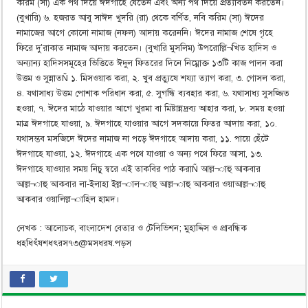
করিম (সা) এক পথ দিয়ে ঈদগাহে যেতেন এবং অন্য পথ দিয়ে প্রত্যাবর্তন করতেন।
(বুখারি) ৬. হজরত আবু সাঈদ খুদরি (রা) থেকে বর্ণিত, নবি করিম (সা) ঈদের
নামাজের আগে কোনো নামাজ (নফল) আদায় করেননি। ঈদের নামাজ শেষে গৃহে
ফিরে দু’রাকাত নামাজ আদায় করতেন। (বুখারি মুসলিম) উপরোল্লি¬খিত হাদিস ও
অন্যান্য হাদিসসমূহের ভিত্তিতে ঈদুল ফিতরের দিনে নিম্নোক্ত ১৩টি কাজ পালন করা
উত্তম ও সুন্নাতÑ ১. মিসওয়াক করা, ২. খুব প্রত্যুষে শয্যা ত্যাগ করা, ৩. গোসল করা,
৪. যথাসাধ্য উত্তম পোশাক পরিধান করা, ৫. সুগন্ধি ব্যবহার করা, ৬. যথাসাধ্য সুসজ্জিত
হওয়া, ৭. ঈদের মাঠে যাওয়ার আগে খুরমা বা মিষ্টান্নদ্রব্য আহার করা, ৮. সময় হওয়া
মাত্র ঈদগাহে যাওয়া, ৯. ঈদগাহে যাওয়ার আগে সদকায়ে ফিতর আদায় করা, ১০.
যথাসম্ভব মসজিদে ঈদের নামাজ না পড়ে ঈদগাহে আদায় করা, ১১. পায়ে হেঁটে
ঈদগাহে যাওয়া, ১২. ঈদগাহে এক পথে যাওয়া ও অন্য পথে ফিরে আসা, ১৩.
ঈদগাহে যাওয়ার সময় নিচু স্বরে এই তাকবির পাঠ করাÑ আল্ল¬াহু আকবার
আল্ল¬াহু আকবার লা-ইলাহা ইল্ল¬াল¬াহু আল্ল¬াহু আকবার ওয়াআল্ল¬াহু
আকবার ওয়ালিল্ল¬াহিল হামদ।
লেখক : আলোচক, বাংলাদেশ বেতার ও টেলিভিশন; মুহাদ্দিস ও প্রাবন্ধিক
ধহধিৎঁষশধৎরস৭৩@মসধরষ.পড়স