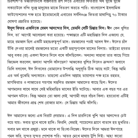
চিরশাশ^ত উচ্চারণটিকে বাস্তবতায় রূপ দিতে এবারের ফিতরার অর্থ খুঁজে খুঁজে
লকডাউনে বন্দি দুঃস্থ মানুষের মাঝে বিতরণ করতে পারি। বাংলাদেশ ইসলামিক
ফাউন্ডেশনের পক্ষ হতে ইতোমধ্যেই এবারের সর্বনি¤œ ফিতরা মাথাপিছু ৭০ টাকার
ঘোষণা প্রচারিত হয়েছে।
ঈদুল ফিতর একদিকে যেমন আনন্দের দিন, তেমনি সেটি চিন্তার দিন। ঈ
দ কেন খুশির
দিন, তা’ আগেই আলোচনা করা হয়েছে। পক্ষান্তরে এটি মহাচিন্তার দিন এজন্যে যে,
মাহে রমজান ছিল একটি মহাগুরুত্বপূর্ণ মাস। রমজানের পরই আসল ঈদ। ঈদের চাঁদ
উঁকি দেওয়া মানেই রমজানের মতো একটি মহাপুণ্যবান মাসের বিদায়। তাইতো হযরত
আবু বকর (রা) একদা ঈদের দিনে বসে কাঁদছিলেন। অন্যান্য সাহাবা তার কাছে গিয়ে
জিজ্ঞেস করলেন, জনাব! আপনি কাঁদছেন? আজকের খুশির দিনেও ক্রন্দন? জবাবে
তিনি বললেন, ঈদ দিবসের তোমাদের উপলব্ধি অনুভূতি ঠিক আছে বটে; কিন্তু আমি
এর অর্থ বুঝেছি অন্যভাবে। তাহলো এতদিন আল্লাহ তায়ালার পক্ষ হতে রহমত,
মাগফিরাত ও নাজাতের পয়গাম সম্বলিত রমজান আমাদের কাছে ছিল। ঈদের
আগমনের সাথে সাথে সেই মহিমান্বিত মাসের ইতি ঘটেছে। আবার এক বছর পর এর
আগমন ঘটবে। কিন্তু আমার তো জানা নেই, আগামী বছর বাঁচব কিনা। হয়তোবা এটিই
আমার জীবনের প্রাপ্ত শেষ রোজার মাস। সে চিন্তায় আমি কাঁদছি।
ঈদ আমাদের জন্যে এক বিরাট নেয়ামত। এ দিন চারদিকে খুশি আর আনন্দের ঢেউ
বয়ে যায়। সবার মুখে থাকে হাসি। ফিরনি, সেমাই, পায়েশের ঘ্রাণে বাতাস হয় মুখরিত।
সবার মন থাকে প্রফুল্ল। মনে থাকে না হিংসা-বিদ্বেষ। ঈদের দিনে আমরা ঈদগাহে
গমন করি, সুন্দর সুন্দর পোশাক পরি। আতর মেখে মাথায় টুপি দিই। আহ! কতো