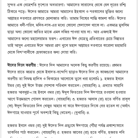
সুন্দর এক বেহেশতি দৃশ্যের অবতারণা। আমাদের সারাদেহ থেকে যেন নূরের রশ্মি
ঠিকরে পড়ে। ঈদের জামাতে আমরা আমাদের ইহকাল ও পরকালের মুক্তির জন্যে
আল্লাহর দরবারে প্রাণভরে মোনাজাত করি। তামাম বিশ্বের শান্তি কামনা করি। ঈদের
জামাতে ধনী-গরিব, মনিব-দাস-এর মধ্যে কোনো ভেদাভেদ থাকে না। একমাত্র মুসলিম
ছাড়া অন্য কোনো জাতির মাঝে এমন নজির পাওয়া যায় না। আর এজন্যই ঈদ
আমাদের জন্যে মহানেয়ামত স্বরূপ। এবারের ঈদ যেহেতু প্রতিবারের চেয়ে ভিন্নতর
তাই আসুন এবারের ঈদে আমরা প্রাণ খুলে মহান আল্লাহর দরবারে করোনা মহামারি
থেকে বিশ^বাসীকে হেফাজতের জন্য দোয়া করি।
ঈদের দিনে করণীয় :
ঈদের দিন আমাদের অনেক কিছু করণীয় রয়েছে। প্রথমত
ঈদের রাতে জাগ্রত থেকে ইবাদত-বন্দেগি ছাড়াও ঈদের দিন যে কাজগুলো আমাদের
করণীয় তা বিশুদ্ধ হাদিস ও ফিকহের আলোকে তুলে ধরা হলোÑ ১. হজরত ইবনে
উমর (রা) দুই ঈদে উত্তম পোশাক পরিধান করতেন। (বায়হাকি) ২. প্রখ্যাত সাহাবি
হজরত আবদুল্ল¬াহ ইবনে ওমর (রা) ঈদুল ফিতরের দিন ঈদগাহে রওয়ানা হওয়ার
আগে উত্তমরূপে গোসল করতেন। (বায়হাকি) ৩. হজরত আনাস (রা) হতে বর্ণিত রাসূল
(সা) ঈদুল ফিতরের দিন খেজুর আহার না করে ঈদগাহের দিকে বের হতেন না (অর্থাৎ
ঈদগাহে যাওয়ার পূর্বে অবশ্যই কিছু খেতেন)। (বুখারি) ৪.
হজরত ইবনে ওমর (রা) দুই ঈদের দিন প্রত্যুষে ঈদগাহে পৌঁছা পর্যন্ত প্রকাশ্যভাবে
তাকবির পাঠ করতেন। (বায়হাকি) ৫. হজরত জাবের (রা) হতে বর্ণিত, হজরত নবি