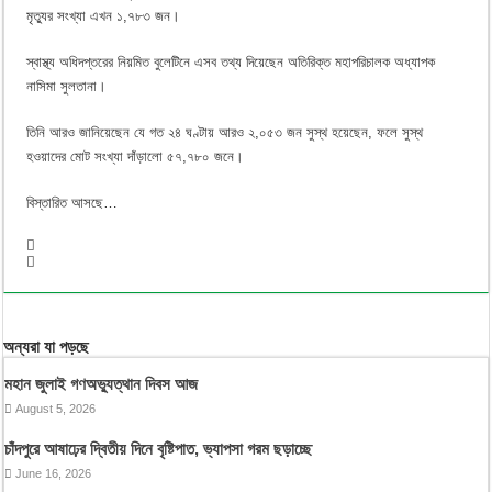
মৃত্যুর সংখ্যা এখন ১,৭৮৩ জন।
স্বাস্থ্য অধিদপ্তরের নিয়মিত বুলেটিনে এসব তথ্য দিয়েছেন অতিরিক্ত মহাপরিচালক অধ্যাপক
নাসিমা সুলতানা।
তিনি আরও জানিয়েছেন যে গত ২৪ ঘণ্টায় আরও ২,০৫৩ জন সুস্থ হয়েছেন, ফলে সুস্থ
হওয়াদের মোট সংখ্যা দাঁড়ালো ৫৭,৭৮০ জনে।
বিস্তারিত আসছে…
অন্যরা যা পড়ছে
মহান জুলাই গণঅভ্যুত্থান দিবস আজ
August 5, 2026
চাঁদপুরে আষাঢ়ের দ্বিতীয় দিনে বৃষ্টিপাত, ভ্যাপসা গরম ছড়াচ্ছে
June 16, 2026