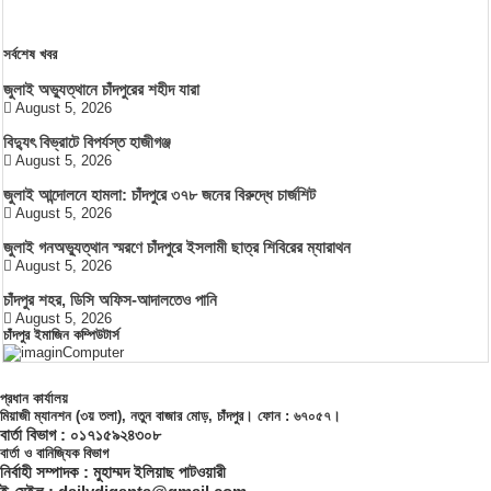
সর্বশেষ খবর
জুলাই অভ্যুত্থানে চাঁদপুরের শহীদ যারা
August 5, 2026
বিদ্যুৎ বিভ্রাটে বিপর্যস্ত হাজীগঞ্জ
August 5, 2026
জুলাই আন্দোলনে হামলা: চাঁদপুরে ৩৭৮ জনের বিরুদ্ধে চার্জশিট
August 5, 2026
জুলাই গনঅভ্যুত্থান স্মরণে চাঁদপুরে ইসলামী ছাত্র শিবিরের ম্যারাথন
August 5, 2026
চাঁদপুর শহর, ডিসি অফিস-আদালতেও পানি
August 5, 2026
চাঁদপুর ইমাজিন কম্পিউটার্স
প্রধান কার্যালয়
মিয়াজী ম্যানশন (৩য় তলা), নতুন বাজার মোড়, চাঁদপুর। ফোন : ৬৭০৫৭।
বার্তা বিভাগ : ০১৭১৫৯২৪৩০৮
বার্তা ও বানিজ্যিক বিভাগ
নির্বাহী সম্পাদক : মুহাম্মদ ইলিয়াছ পাটওয়ারী