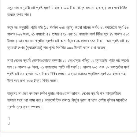
নতুন দাম অনুযায়ী ভরি প্রতি স্বর্ণে ১ হাজার ১৬৬ টাকা পর্যন্ত কমানো হয়েছে। তবে অপরিবর্তিত
রয়েছে রুপার দাম।
নতুন দর অনুযায়ী, প্রতি ভরি (১১ দশমিক ৬৬৪ গ্রাম) ভালো মানের অর্থাৎ ২২ ক্যারেটের স্বর্ণ ৫৬
হাজার ৮৬২ টাকা, ২১ ক্যারেট ৫৪ হাজার ৫২৯ এবং ১৮ ক্যারেট স্বর্ণ বিক্রি হবে ৪৯ হাজার ৫১৩
টাকায়। আর সনাতন পদ্ধতির স্বর্ণের ভরি কমে দাঁড়াবে ২৯ হাজার ১৬০ টাকা। আর প্রতি ভরি ২১
ক্যারেট রুপার (ক্যাডমিয়াম) দাম পূর্বের নির্ধারিত ৯৩৩ টাকাই বহাল রাখা হয়েছে।
সারা দেশের স্বর্ণের দোকানগুলোতে মঙ্গলবার ১০ সেপ্টেম্বর পর্যন্ত ২২ ক্যারেটের প্রতি ভরি স্বর্ণের
দাম ৫৮ হাজার ২৮ টাকা, ২১ ক্যারেটের প্রতি ভরি স্বর্ণ ৫৫ হাজার ৬৯৫ এবং ১৮ ক্যারেটের স্বর্ণ
প্রতি ভরি ৫০ হাজার ৬৮০ টাকায় বিক্রি হচ্ছে। এছাড়া সনাতন পদ্ধতিতে স্বর্ণ ৩০ হাজার ৩২৬
টাকা আর রুপা ৯৩৩ টাকায় বিক্রি হচ্ছে।
বাজুসের সাধারণ সম্পাদক দিলীপ কুমার আগরওয়ালা জানান, দেশের স্বর্ণের দাম আন্তর্জাতিক
বাজারে সঙ্গে ওঠা নামা করে। আন্তর্জাতিক বাজারে কিছুটা হ্রাস পাওয়ায় দেশীয় বুলিয়ন মার্কেটেও
স্বর্ণের মূল্য হ্রাস পেয়েছে।