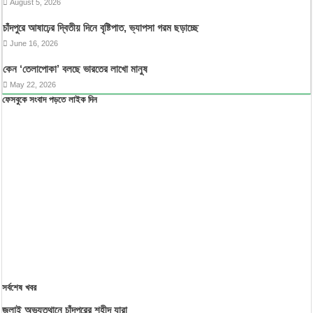
August 5, 2026
চাঁদপুরে আষাঢ়ের দ্বিতীয় দিনে বৃষ্টিপাত, ভ্যাপসা গরম ছড়াচ্ছে
June 16, 2026
কেন ‘তেলাপোকা’ বলছে ভারতের লাখো মানুষ
May 22, 2026
ফেসবুকে সংবাদ পড়তে লাইক দিন
সর্বশেষ খবর
জুলাই অভ্যুত্থানে চাঁদপুরের শহীদ যারা