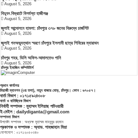
August 5, 2026
বিদ্যুৎ বিভ্রাটে বিপর্যস্ত হাজীগঞ্জ
August 5, 2026
জুলাই আন্দোলনে হামলা: চাঁদপুরে ৩৭৮ জনের বিরুদ্ধে চার্জশিট
August 5, 2026
জুলাই গনঅভ্যুত্থান স্মরণে চাঁদপুরে ইসলামী ছাত্র শিবিরের ম্যারাথন
August 5, 2026
চাঁদপুর শহর, ডিসি অফিস-আদালতেও পানি
August 5, 2026
চাঁদপুর ইমাজিন কম্পিউটার্স
প্রধান কার্যালয়
মিয়াজী ম্যানশন (৩য় তলা), নতুন বাজার মোড়, চাঁদপুর। ফোন : ৬৭০৫৭।
বার্তা বিভাগ : ০১৭১৫৯২৪৩০৮
বার্তা ও বানিজ্যিক বিভাগ
নির্বাহী সম্পাদক : মুহাম্মদ ইলিয়াছ পাটওয়ারী
ই-মেইল : dailydiganta@gmail.com
সম্পাদনা বিভাগ
উপদেষ্টা সম্পাদক : অধ্যক্ষ মুহাম্মদ মাহবুবুর রহমান
প্রকাশক ও সম্পাদক : অ্যাড. শাহজাহান মিয়া
যোগাযোগ : ০১৭১২০৫০৩৪০