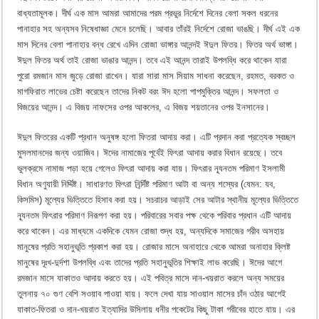
বাধ্যতামূলক। দীর্ঘ এক মাস আমরা আমাদের পরম প্রভুর নির্দেশে দিনের বেলা সকল ধরনের
পানাহার সহ অন্যসব নিষেধাজ্ঞা মেনে চলেছি। আবার তাঁরই নির্দেশে রোজা ভাঙছি। দীর্ঘ এই এক
মাস দিনের বেলা পানাহার বন্ধ রেখে এদিন রোজা ভাঙ্গার আনন্দই ঈদুল ফিতর। ফিতর অর্থ ভাঙ্গা।
ঈদুল ফিতর অর্থ তাই রোজা ভাঙার আনন্দ। তবে এই আনন্দ তারাই উপলব্ধি করে থাকেন যারা
পুরো রমজান মাস জুড়ে রোজা রাখেন। যারা সারা মাস সিয়াম সাধনা করেছেন, রহমত, বরকত ও
মাগফিরাত লাভের চেষ্টা করেছেন তাদের নিকট বরং ঈদ হলো পাপমুক্তির আনন্দ। সফলতা ও
বিজয়ের আনন্দ। এ বিজয় নাফসের ওপর আকলের, এ বিজয় শয়তানের ওপর ইনসানের।
ঈদুল ফিতরের একটি প্রধান অনুষঙ্গ হলো ফিতরা আদায় করা। এটি প্রদান করা প্রত্যেক স্বচ্ছল
মুসলমানদের জন্য ওয়াজিব। ঈদের নামাজের পূর্বেই ফিৎরা আদায় করার বিধান রয়েছে। তবে
ভুলক্রমে নামাজ পড়া হয়ে গেলেও ফিৎরা আদায় করা যায়। ফিৎরার ন্যূনতম পরিমাণ ইসলামী
বিধান অণুযায়ী নির্দ্দিষ্ট। সাধারণত ফিৎরা নির্র্দিষ্ট পরিমাণ আটা বা অন্য শস্যের (যেমন: যব,
কিসমিস) মূল্যের ভিত্তিতে হিসাব করা হয়। সচরাচর আড়াই সের আটার স্থানীয় মূল্যের ভিত্তিতে
ন্যূনতম ফিৎরার পরিমাণ নিরূপণ করা হয়। পরিবারের সবার পক্ষ থেকে পরিবার প্রধান এটি আদায়
করে থাকেন। এর মাধ্যমে একদিকে যেমন রোজা শুদ্ধ হয়, অন্যদিকে সমাজের গরীব অসহায়
মানুষের প্রতি সহানুভূতি প্রকাশ করা হয়। রোজার মাসে অনাহারে থেকে আমরা অনাহার ক্লিষ্ট
মানুষের দূঃখ-দুর্দশা উপলব্ধি এবং তাদের প্রতি সহানুভূতির শিক্ষাই লাভ করেছি। ঈদের আগে
রমজান মাসে যাকাতও আদায় করতে হয়। এই পবিত্র মাসে দান-খয়রাত করলে অন্য সময়ের
তুলনায় ৭০ গুণ বেশি সওয়াব পাওয়া যায়। ফলে দেখা যায় সাওয়াল মাসের চাঁদ ওঠার আগেই
যাকাত-ফিতরা ও দান-খয়রাত ইত্যাদির উসিলায় ধনীর পকেটের কিছু টাকা গরীবের হাতে যায়। এর