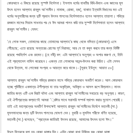
কোরআনে এ বিষয়ে রয়েছে সুস্পষ্ট নির্দেশনা। ইসলাম ধর্মের যাবতীয় বিধি-বিধান এবং জ্ঞানের মূল
উৎস হলেন আল্লাহ রাব্বুল আ’লামীন। নামাজ, রোজা, হজ¦, যাকাত ইত্যাদি বিধানের মত এই
ধর্মের অনুসারীদের জন্য দুটি প্রধান উৎসব পালনের নির্দেশদাতাও হলেন আল্লাহ তায়ালা। পবিত্র
রমজান মাসের সিয়াম সাধনার পর যে ঈদ আমরা পালন করি তার সুস্পষ্ট নির্দেশদাতা হলেন আল্লাহ
রাব্বুল আ’লামীন। যেমন:
‘হে লোক সকল, তোমাদের কাছে তোমাদের আল্লাহ’র কাছ থেকে নসিহত (কোরআন) এসে
পৌঁছেছে; এতে রয়েছে অন্তরের রোগের পূর্ণ নিরাময়; আর যে তা কবুল করবে তার জন্য নির্দিষ্ট
রয়েছে পথনির্দেশ এবং রহমত। (হে নবী) বল: এটা আল্লাহ’র অনুগ্রহ ও অপার করুণা যে, তিনি
এই প্রত্যাদেশ নাযিল করেছেন। এজন্য তো লোকদের আনন্দ-উৎসব করা উচিত। এটা সেসব
থেকে উত্তম, যা লোকেরা সংগ্রহ ও আয়ত্ত করে থাকে।- [সূরাহ ইউনুস: আয়াত ৫৮]
আল্লাহ রাব্বুল আ’লামীন পবিত্র রমজান মাসে পবিত্র কোরআন অবতীর্ণ করেন। আল কোরআন
হচ্ছে পৃথিবীতে একমাত্র ঐশীগ্রন্থ যা তার অকৃত্রিম, অবিকৃত ও আসল রূপে বিদ্যমান। মানব
জাতির জন্য এটি এক বিরাট ঘটনা এবং আল্লাহ রাব্বুল আ’লামীনের সবচেয়ে বড় অনুগ্রহ। কারণ,
এই ঐশীগ্রন্থের কল্যাণেই আমরা ¯্রষ্টার সাথে সরাসরি সম্পর্ক স্থাপন করার সুযোগ পেয়েছি।
তাই এই মহাগ্রন্থের অবতীর্ণ উপলক্ষেই আল্লাহ রাব্বুল আ’লামীনের নির্দেশে মহানবী (সা.)
মুসলমানদের জন্য দুটি উৎসব পালনের ঘোষণা দেন। বুখারী ও মুসলিম শরীফে বর্ণিত হয়েছে,
মহানবী (সা.) বলেছেন, ‘‘প্রত্যেক জাতিরই উৎসব রয়েছে, আমাদের উৎসব হলো ঈদ।’’
ঈদুল ফিতরকে বলা হয় রোজা ভাঙ্গার দিন। এদিন রোজা রাখা নিষিদ্ধ বরং রোজা ভাঙ্গা