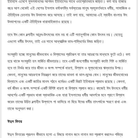
ইতিহাস এদেশে মুসলমানদের আগমন ইতিহাসের সাথে ওতপ্রোতভাবে জড়িত। বলা যায় হাজার
বছর আগ থেকেই এই দেশের ইসলাম ধর্মাবলম্বি সর্বস্তরের মানুষ স্বস্ফূর্তভাবে ধর্মীয়, সামাজিক ও
ঐতিহ্যিক চেতনায় ঈদ উদযাপন করে আসছে। তাই বলা যায়, আমাদের এই স্বাধীন বাংলায় ঈদ
উদযাপনের একটি ঐতিহ্যিক ধারাবাহিকতাও রয়েছে।
তবে ঈদ কোন বল্গাহীন আনন্দ-উৎসবের নাম নয় বা এটি গতানুগতিক কোন উৎসব নয়। যেহেতু
এগুলো ধর্মীয় উৎসব, তাই এর সাথে আধ্যাত্মিক ভাব-গাম্ভির্যের বিষয় জড়িত।
সংস্কৃতি হচ্ছে মানুষের জীবনবোধ ও বিশ্বাসের প্রতিরূপ যা তার আচরণের মাধ্যমে ফুটে ওঠে। বলা
হয়ে থাকে সংস্কৃতি হল মার্জিত জীবনাচার। তবে একটি জনগোষ্ঠীর সংস্কৃতি কতটা শিষ্ট ও মার্জিত
হবে তা নির্ভর করে তার জীবন ও জগৎ সম্পর্কে ধারণা, বিশ্বাস ও মূল্যবোধের ঋদ্ধতার উপর।
কেননা, মানুষের আচরণকে নিয়ন্ত্রণ করে তাদের ভাবনা বা ভাল-মন্দের বোধ। মানুষের জীবনবোধের
বিন্যাসে এবং একটি জাতির মানস গঠনে ধর্মেরও একটি বিরাট ইতিবাচক প্রভাব রয়েছে। কেননা,
ধর্ম জীবন ও জগৎ সম্পর্কে একটি বিশিষ্ট ধারণা বা বিশ্বাস প্রদান করে। কাজেই ঈদ উৎসবে ধর্মীয়
আদর্শের একটি প্রভাব থাকা স্বাভাবিক এবং যারা ইসলামের ধর্মীয় আদর্শকে মনে প্রাণে বিশ্বাস
করেন তাদের উচিত বল্গাহীন উল্লাসে গা ভাসিয়ে না দিয়ে ঈদের ধর্মীয় তাৎপর্যকে স্মরণে রাখা এবং
তাকে অনুসরণ করা।
ঈদুল ফিতর
ঈদুল ফিতরের প্রচলন কীভাবে হলো এ বিষয়ে নানান জনে নানান মত প্রকাশ করলেও পবিত্র