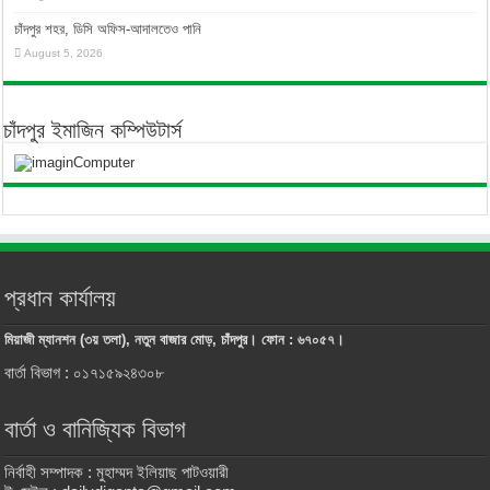
চাঁদপুর শহর, ডিসি অফিস-আদালতেও পানি
August 5, 2026
চাঁদপুর ইমাজিন কম্পিউটার্স
প্রধান কার্যালয়
মিয়াজী ম্যানশন (৩য় তলা), নতুন বাজার মোড়, চাঁদপুর। ফোন : ৬৭০৫৭।
বার্তা বিভাগ : ০১৭১৫৯২৪৩০৮
বার্তা ও বানিজ্যিক বিভাগ
নির্বাহী সম্পাদক : মুহাম্মদ ইলিয়াছ পাটওয়ারী