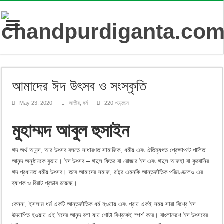
আমাদের ঈদ উৎসব ও সংস্কৃতি
May 23, 2020
জাতীয়
,
ধর্ম
220 পড়েছেন
মুহাম্মদ আবুল হুসাইন
ঈদ অর্থ আনন্দ, আর উৎসব বলতে সাধারণত সামাজিক, ধর্মীয় এবং ঐতিহ্যগত প্রেক্ষাপটে পালিত
আনন্দ অনুষ্ঠানকে বুঝায়। ঈদ উৎসব – ঈদুল ফিতর বা রোজার ঈদ এবং ঈদুল আজহা বা কুরবানির
ঈদ প্রধানত ধর্মীয় উৎসব। তবে আমাদের সমাজ, রাষ্ট্র এমনকি আন্তর্জাতিক পরিমণ্ডলেও এর
ব্যাপক ও বিরাট প্রভাব রয়েছে।
কেননা, ইসলাম ধর্ম একটি আন্তর্জাতিক ধর্ম হওয়ায় এবং প্রায় একই সময় সারা বিশ্বে ঈদ
উদযাপিত হওয়ায় এই ঈদের আনন্দ বলা যায় গোটা বিশ্বকেই স্পর্শ করে। বাংলাদেশে ঈদ উৎসবের