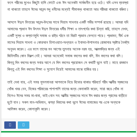
ফলে গরীবের মুখেও কিছুটা হাসি ফোটে এবং ঈদ অনেকটা সার্বজনীন হয়ে ওঠে। যদি এসব ব্যবস্থা
না থাকতো তাহলে ঈদের আনন্দ শুধু ধনীদের মধ্যেই সীমাবদ্ধ থাকতো আর গরীবরা থাকতো বঞ্চিত।
আসলে ঈদুল ফিতরের আনন্দ-উৎবের সাথে সিয়াম সাধনার একটি গভীর সম্পর্ক রয়েছে। আমরা যদি
আমাদের প্রধান ঈদ উৎসব ঈদুল ফিতরের ধর্মীয় শিক্ষা ও তাৎপর্যের কথা চিন্তা করি, তাহলে দেখব,
একটি সুস্থ ও কল্যাণমুখি সমাজ ও রাষ্ট্র গঠনে তা বিরাট প্রভাব ফেলতে পারে। প্রথমত, দীর্ঘ এক
মাসের সিয়াম সাধনা ও কোরআন তিলাওয়াত-অধ্যয়ন ও ইবাদত-উপাসনার রোজাদার স্রষ্টার নৈকট্য
অনুভব করেন। এর ফলে তাদের মন আগের তুলনায় অনেক নরম হয়, আত্মশুদ্ধির জন্য এই
জিনিসটির কোন বিকল্প নেই। আমরা অনেকেই সমাজ বদলের কথা বলি, দিন বদলের কথা বলি।
কিন্তু দিন বদলের জন্য সবার আগে যে দিল বদলের প্রয়োজন সে কথাটি ভুলে যাই। মাহে রমজান
কিন্তু এই দিল বদলের শিক্ষা ও সুযোগ নিয়েই আমাদের মাঝে হাজির হয়।
তাই দেখা যায়, এই সময় মুসলমানরা আপনাকে নিয়ে বিভোর থাকার পরিবর্তে গরীব আত্মীয় স্বজনের
খোঁজ খবর নেন, নিজের পরিবারের পাশাপাশি তাদের জন্য কেনাকাটা করেন, সারা বছর খোঁজ না
নিলেও ঈদের সময় মা-বাবা, ভাই-বোন সহ আত্মীয় স্বজনের সাথে ঈদ করার জন্য গ্রামের বাড়ীতে
ছুটে যান। সকল মান-অভিমান, ঝগড়া বিবাদের কথা ভুলে ঈদের নামাজের পর একে অন্যকে
আলিঙ্গন করেন, কোলাকুলি করেন।