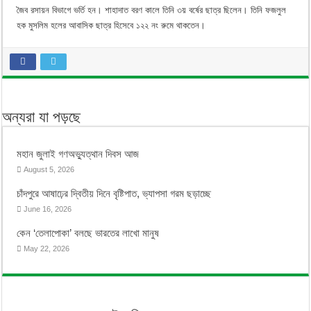
জৈব রসায়ন বিভাগে ভর্তি হন। শাহাদাত বরণ কালে তিনি ৩য় বর্ষের ছাত্র ছিলেন। তিনি ফজলুল
হক মুসলিম হলের আবাসিক ছাত্র হিসেবে ১২২ নং রুমে থাকতেন।
অন্যরা যা পড়ছে
মহান জুলাই গণঅভ্যুত্থান দিবস আজ
August 5, 2026
চাঁদপুরে আষাঢ়ের দ্বিতীয় দিনে বৃষ্টিপাত, ভ্যাপসা গরম ছড়াচ্ছে
June 16, 2026
কেন ‘তেলাপোকা’ বলছে ভারতের লাখো মানুষ
May 22, 2026