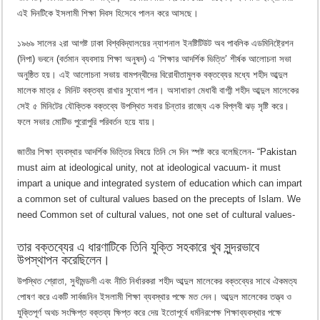
এই দিনটিকে ইসলামী শিক্ষা দিবস হিসেবে পালন করে আসছে।
১৯৬৯ সালের ২রা আগষ্ট ঢাকা বিশ্ববিদ্যালয়ের ন্যাশনাল ইনষ্টিটিউট অব পাবলিক এডমিনিষ্ট্রেশন
(নিপা) ভবনে (বর্তমান ব্যবসায় শিক্ষা অনুষদ) এ ‘শিক্ষার আদর্শিক ভিত্তি’ শীর্ষক আলোচনা সভা
অনুষ্ঠিত হয়। এই আলোচনা সভায় বামপন্থীদের বিরোধীতামুলক বক্তব্যের মধ্যে শহীদ আব্দুল
মালেক মাত্র ৫ মিনিট বক্তব্য রাখার সুযোগ পান। অসাধারণ মেধাবী বাগ্মী শহীদ আব্দুল মালেকের
সেই ৫ মিনিটের যৌক্তিক বক্তব্যে উপস্থিত সবার চিন্তার রাজ্যে এক বিপ্লবী ঝড় সৃষ্টি করে।
ফলে সভার মোটিভ পুরোপুরি পরিবর্তন হয়ে যায়।
জাতীর শিক্ষা ব্যবস্থার আদর্শিক ভিত্তির বিষয়ে তিনি সে দিন স্পষ্ট করে বলেছিলেন- “Pakistan
must aim at ideological unity, not at ideological vacuum- it must
impart a unique and integrated system of education which can impart
a common set of cultural values based on the precepts of Islam. We
need Common set of cultural values, not one set of cultural values-
তার বক্তব্যের এ ধারণাটিকে তিনি যুক্তি সহকারে খুব সুন্দরভাবে
উপস্থাপন করেছিলেন।
উপস্থিত শ্রোতা, সুধীমন্ডলী এবং নীতি নির্ধারকরা শহীদ আব্দুল মালেকের বক্তব্যের সাথে ঐকমত্য
পোষণ করে একটি সার্বজনিন ইসলামী শিক্ষা ব্যবস্থার পক্ষে মত দেন। আব্দুল মালেকের তত্ত্ব ও
যুক্তিপূর্ণ অথচ সংক্ষিপ্ত বক্তব্য ক্ষিপ্ত করে দেয় ইতোপূর্বে ধর্মনিরপেক্ষ শিক্ষাব্যবস্থার পক্ষে