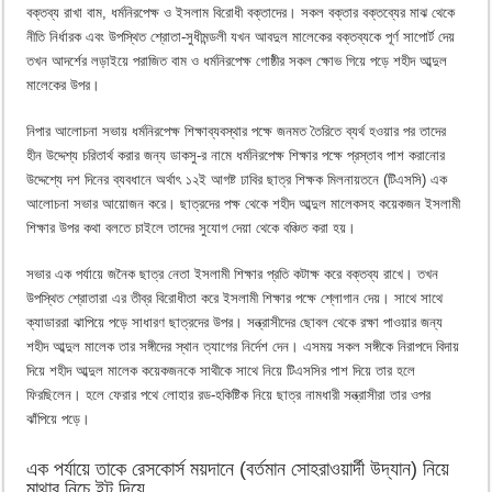
বক্তব্য রাখা বাম, ধর্মনিরপেক্ষ ও ইসলাম বিরোধী বক্তাদের। সকল বক্তার বক্তব্যের মাঝ থেকে
নীতি নির্ধারক এবং উপস্থিত শ্রোতা-সুধীমন্ডলী যখন আবদুল মালেকের বক্তব্যকে পূর্ণ সাপোর্ট দেয়
তখন আদর্শের লড়াইয়ে পরাজিত বাম ও ধর্মনিরপেক্ষ গোষ্ঠীর সকল ক্ষোভ গিয়ে পড়ে শহীদ আব্দুল
মালেকের উপর।
নিপার আলোচনা সভায় ধর্মনিরপেক্ষ শিক্ষাব্যবস্থার পক্ষে জনমত তৈরিতে ব্যর্থ হওয়ার পর তাদের
হীন উদ্দেশ্য চরিতার্থ করার জন্য ডাকসু-র নামে ধর্মনিরপেক্ষ শিক্ষার পক্ষে প্রস্তাব পাশ করানোর
উদ্দেশ্যে দশ দিনের ব্যবধানে অর্থাৎ ১২ই আগষ্ট ঢাবির ছাত্র শিক্ষক মিলনায়তনে (টিএসসি) এক
আলোচনা সভার আয়োজন করে। ছাত্রদের পক্ষ থেকে শহীদ আব্দুল মালেকসহ কয়েকজন ইসলামী
শিক্ষার উপর কথা বলতে চাইলে তাদের সুযোগ দেয়া থেকে বঞ্চিত করা হয়।
সভার এক পর্যায়ে জনৈক ছাত্র নেতা ইসলামী শিক্ষার প্রতি কটাক্ষ করে বক্তব্য রাখে। তখন
উপস্থিত শ্রোতারা এর তীব্র বিরোধীতা করে ইসলামী শিক্ষার পক্ষে শ্লোগান দেয়। সাথে সাথে
ক্যাডাররা ঝাপিয়ে পড়ে সাধারণ ছাত্রদের উপর। সন্ত্রাসীদের ছোবল থেকে রক্ষা পাওয়ার জন্য
শহীদ আব্দুল মালেক তার সঙ্গীদের স্থান ত্যাগের নির্দেশ দেন। এসময় সকল সঙ্গীকে নিরাপদে বিদায়
দিয়ে শহীদ আব্দুল মালেক কয়েকজনকে সাথীকে সাথে নিয়ে টিএসসির পাশ দিয়ে তার হলে
ফিরছিলেন। হলে ফেরার পথে লোহার রড-হকিষ্টিক নিয়ে ছাত্র নামধারী সন্ত্রাসীরা তার ওপর
ঝাঁপিয়ে পড়ে।
এক পর্যায়ে তাকে রেসকোর্স ময়দানে (বর্তমান সোহরাওয়ার্দী উদ্যান) নিয়ে
মাথার নিচে ইট দিয়ে,