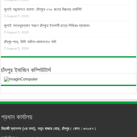
জুলাই আন্দোলনে হামলা: চাঁদপুরে ৩৭৮ জনের বিরুদ্ধে চার্জশিট
August 5, 2026
জুলাই গনঅভ্যুত্থান স্মরণে চাঁদপুরে ইসলামী ছাত্র শিবিরের ম্যারাথন
August 5, 2026
চাঁদপুর শহর, ডিসি অফিস-আদালতেও পানি
August 5, 2026
চাঁদপুর ইমাজিন কম্পিউটার্স
প্রধান কার্যালয়
মিয়াজী ম্যানশন (৩য় তলা), নতুন বাজার মোড়, চাঁদপুর। ফোন : ৬৭০৫৭।