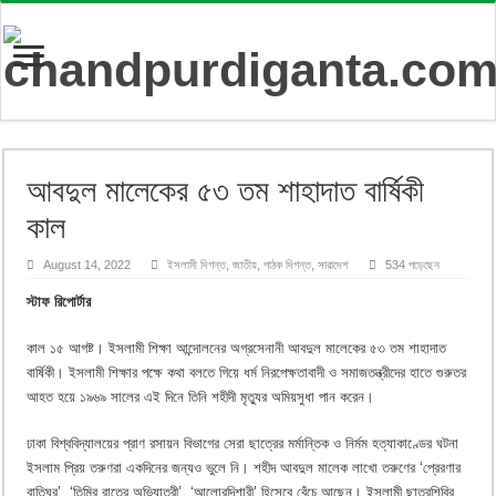
আবদুল মালেকের ৫৩ তম শাহাদাত বার্ষিকী
কাল
August 14, 2022
ইসলামী দিগন্ত
,
জাতীয়
,
পাঠক দিগন্ত
,
সারাদেশ
534 পড়েছেন
স্টাফ রিপোর্টার
কাল ১৫ আগষ্ট। ইসলামী শিক্ষা আন্দোলনের অগ্রসেনানী আবদুল মালেকের ৫৩ তম শাহাদাত
বার্ষিকী। ইসলামী শিক্ষার পক্ষে কথা বলতে গিয়ে ধর্ম নিরপেক্ষতাবাদী ও সমাজতন্ত্রীদের হাতে গুরুতর
আহত হয়ে ১৯৬৯ সালের এই দিনে তিনি শহীদী মৃত্যুর অমিয়সুধা পান করেন।
ঢাকা বিশ্ববিদ্যালয়ের প্রাণ রসায়ন বিভাগের সেরা ছাত্রের মর্মান্তিক ও নির্মম হত্যাকাণ্ডের ঘটনা
ইসলাম প্রিয় তরুণরা একদিনের জন্যও ভুলে নি। শহীদ আবদুল মালেক লাখো তরুণের ‘প্রেরণার
বাতিঘর’, ‘তিমির রাতের অভিযাত্রী’, ‘আলোরদিশারী’ হিসেবে বেঁচে আছেন। ইসলামী ছাত্রশিবির