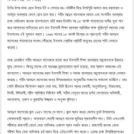
ইটের উপর মাথা রেখে উপরে ইট ও লোহার রড- হকিষ্টিক দিয়ে উপর্যপুরি আঘাত করে রক্তাক্ত ও
অর্ধমৃত অবস্থায় ফেলে রেখে চলে যায়। শহীদ আব্দুল মালেককে আহত এবং সংগাহীন অবস্থায়
ঢাকা মেডিকেল কলেজ হাসপাতালে ভর্তি করার তিনদিন পর ১৫ আগষ্ট শাহাদাতের অমীয় সুধা পান
করে আল্লাহর সান্নিধ্যে চলে যান ইসলামী শিক্ষা ব্যবস্থা প্রতিষ্ঠার পক্ষে যুক্তিপূর্ণ বক্তব্য দেয়া
ইসলামের এই সুমহান বক্তা। ১৯৬৯ সালের ১৫ আগষ্ট বিশ্বের যে প্রান্তেই শহীদ আবদুল
মালেকের শাহাদাতের সংবাদ পৌঁছেছে ইসলাম প্রেমিক প্রতিটি মানুষের চোখের পানি সেখানে
ঝরেছে।
তারা চেয়েছিল শহীদ আবদুল মালেককে হত্যা করে ইসলামী শিক্ষা ব্যবস্থার আন্দোলনকে চিরতরে
মুছে ফেলতে। কিন্তু তাদের এই ষড়যন্ত্র চূড়ান্তভাবে ব্যর্থ হয়েছে, তার প্রমাণ আজকের এই
বাংলাদেশ। আবদুল মালেকের রক্ত ইসলামী শিক্ষা ও সমাজ ব্যবস্থার আন্দোলনকে আরো বেগবান
করেছে। শহীদ আবদুল মালেকের মধ্যে বিস্ময়করভাবে অনুকরণীয় সবগুণের সমাবেশ ঘটেছিল। তার
গোটা জীবনকে বিশ্লেষণ করলে দেখা যায়, তিনি ছিলেন প্রখর মেধাবী, অনুসন্ধিৎসু, নিরহংকার,
বিনয়ী, মিষ্টভাষী, দ্বীন প্রতিষ্ঠায় নিষ্ঠাবান কর্মী, সঠিক নেতৃত্ব দানের দুর্লভ যোগ্যতার অধিকারী,
ভালোবাসা, ত্যাগ ও কুরবানির উজ্জ্বল ও অনুপম দৃষ্টান্ত।
আবদুল মালেকের জন্ম ১৯৪৭ সালের মে মাসে। জন্ম স্থান বগুড়া জেলার ধুনট উপজেলার
খোকসাবাড়ী গ্রামে। অসাধারণ মেধাবী আবদুল মালেক জুনিয়র স্কলারশীপ পান। তিনি এসএসসি
পরীক্ষায় রাজশাহী বোর্ডে মেধা তালিকায় একাদশ স্থান অর্জন করেন। রাজশাহী কলেজ থেকে
পরীক্ষা দিয়ে মেধা তালিকায় ৪র্থ স্থান নিয়ে এইচএসসি পাস করেন। এরপর ঢাকা বিশ্ববিদ্যালয়ের