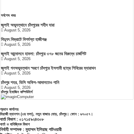
সর্বশেষ খবর
জুলাই অভ্যুত্থানে চাঁদপুরের শহীদ যারা
August 5, 2026
বিদ্যুৎ বিভ্রাটে বিপর্যস্ত হাজীগঞ্জ
August 5, 2026
জুলাই আন্দোলনে হামলা: চাঁদপুরে ৩৭৮ জনের বিরুদ্ধে চার্জশিট
August 5, 2026
জুলাই গনঅভ্যুত্থান স্মরণে চাঁদপুরে ইসলামী ছাত্র শিবিরের ম্যারাথন
August 5, 2026
চাঁদপুর শহর, ডিসি অফিস-আদালতেও পানি
August 5, 2026
চাঁদপুর ইমাজিন কম্পিউটার্স
প্রধান কার্যালয়
মিয়াজী ম্যানশন (৩য় তলা), নতুন বাজার মোড়, চাঁদপুর। ফোন : ৬৭০৫৭।
বার্তা বিভাগ : ০১৭১৫৯২৪৩০৮
বার্তা ও বানিজ্যিক বিভাগ
নির্বাহী সম্পাদক : মুহাম্মদ ইলিয়াছ পাটওয়ারী