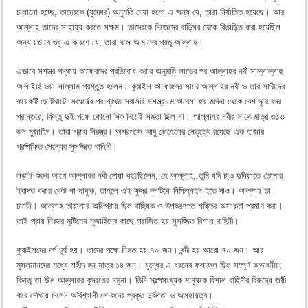
চালানো হচ্ছে, তাদেরকে (যুদ্ধের) অনুমতি দেয়া হলো এ জন্য যে, তারা নির্যাতিত হয়েছে। আর
আল্লাহ তাদের সাহায্য করতে সক্ষম। তাদেরকে নিজেদের বাড়িঘর থেকে বিতাড়িত করা হয়েছিল
অন্যায়ভাবে শুধু এ কারণে যে, তারা বলে আমাদের প্রভু আল্লাহ।
এভাবে সশস্ত্র পন্থায় কাফেরদের প্রতিরোধ করার অনুমতি লাভের পর আল্লাহর নবী সাল্লাল্লাহু
আলাইহি ওয়া সাল্লাম প্রস্তুত হলেন। কুরাইশ কাফেরদের সাথে আল্লাহর নবী ও তার সাথীদের
কয়েকটি ছোটখাটো সংঘর্ষের পর প্রথম সরাসরি সশস্ত্র মোকাবেলা হয় মদিনা থেকে বেশ দূরে বদর
প্রান্তরে; কিন্তু দুই পক্ষে কোনো দিক দিয়েই সমতা ছিল না। আল্লাহর নবীর সাথে মাত্র ৩১৩
জন মুজাহিদ। তারা প্রায় নিরস্ত্র। অপরপক্ষে আবু জেহেলের নেতৃত্বে রয়েছে এক হাজার
প্রশিক্ষিত সৈন্যের সুসজ্জিত বাহিনী।
লড়াই শুরুর আগে আল্লাহর নবী দোয়া করেছিলেন, হে আল্লাহ, তুমি যদি চাও দুনিয়াতে তোমার
ইবাদত করার কেউ না থাকুক, তাহলে এই ক্ষুদ্র দলটিকে নিশ্চিহ্নহ্ন হতে দাও। আল্লাহ তা
চাননি। আল্লাহ তায়ালার অভিপ্রায় ছিল বাহ্যিক ও উপকরণগত শক্তির অসারতা প্রমাণ করা।
তাই প্রায় নিরস্ত্র মুষ্টিমেয় মুজাহিদের কাছে পরাজিত হয় সুসজ্জিত বিশাল বাহিনী।
কুরাইশদের দর্প চূর্ণ হয়। তাদের পক্ষে নিহত হয় ৭০ জন। বন্দী হয় আরো ৭০ জন। আর
মুসলমানদের মধ্যে শহীদ হন মাত্র ১৪ জন। যুদ্ধের এ ধরনের ফলাফল ছিল সম্পূর্ণ অভাবনীয়;
কিন্তু তা ছিল আল্লাহর কুদরতের নমুনা। তিনি স্বল্পসংখ্যক মানুষকে বিশাল বাহিনীর বিরুদ্ধে জয়ী
করে দেখিয়ে দিলেন অবিশ্বাসী লোকদের প্রকৃত দুর্বলতা ও অসহায়ত্ব।