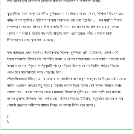
তাই বদরের যুদ্ধ ইসলামের ইতিহাসে সবচেয়ে গুরুত্বপূর্ণ ও তাৎপর্যপূর্ণ জিহাদ।
যুদ্ধবন্দীদের সাথে আল্লাহর নবী ও মুসলিমরা যে সহমর্মিতার আচরণ করেন, বিশ্বের ইতিহাসে তার
নজির পাওয়া মুশকিল। মুক্তিপণ আদায়ে অক্ষমদের ওপর দেয়া হয়েছিল ১০ জন মুসলিম শিশুকে
লেখাপড়া শেখানোর দায়িত্ব। শিক্ষার প্রতি ইসলামে কত গুরুত্ব আরোপ করা হয়েছে, তারও
প্রমাণ এই ঘটনা। বিশ্বের সব ধর্মের মানুষের জন্য এতে রয়েছে গভীর ও ব্যাপক শিক্ষা।
বিশ্বসভ্যতার মোড় ঘুরে যায় এ থেকে।
বদর প্রান্তরে যেমন মক্কার পৌত্তলিকদের বিরুদ্ধে মুসলিমরা জয়ী হয়েছিলেন, তেমনি একই
সময়ে সমকালীন বিশ্বের দুই পরাশক্তি পারস্য ও রোমান সাম্রাজ্যের মধ্যে চলমান লড়াইয়ে জয়ী
হয়েছিল রোমান শক্তি। অগ্নিপূজারী পারস্য শক্তির বিরুদ্ধে রোমান খ্রিষ্টান শক্তির বিজয়ের
খবরও ছিল মুসলমানদের জন্য প্রেরণার বিষয়।
পৌত্তলিকতাসহ বিভিন্ন অসার ভাবধারা মানবজাতিকে আশরাফুল মাখলুকাতের উন্নত মর্যাদা থেকে
নামিয়ে এনেছিল সবচেয়ে নিচু স্তরে। ইসলাম মানবজাতিকে আবার সেই উন্নত মাকামে নেয়ার
ঘোষণা দেয়। বদরের প্রান্তর থেকে ইসলামের বিজয়ধারা সূচিত হয়। তাই প্রতি বছর সতেরই
রমযান মুসলিম উম্মাহকে স্মরণ করিয়ে দেয় গৌরবময় বিজয়ের ইতিহাস, নতুনভাবে প্রত্যয় জাগায়
খোদায়ি কুদরতের অসীমতার সামনে নিজের সব কামনা বিলীন করে দেয়ার।