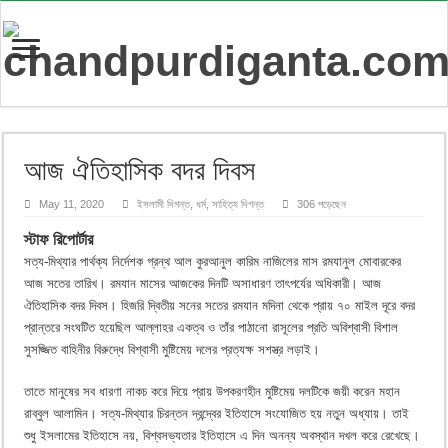
আজ ঐতিহাসিক বদর দিবস
May 11, 2020
ইসলামী দিগন্ত
,
ধর্ম
,
সাহিত্য দিগন্ত
306 পড়েছেন
স্টাফ রিপোর্টার
সত্য-মিথ্যার পার্থক্য নির্দেশক গ্রন্থ আল কুরআনুল কারিম নাজিলের মাস রমযানুল মোবারকের
আজ সতের তারিখ। রমযান মাসের আজকের দিনটি অসাধারণ তাৎপর্যের অধিকারী। আজ
ঐতিহাসিক বদর দিবস। হিজরি দ্বিতীয় সনের সতের রমযান মদিনা থেকে প্রায় ৭০ মাইল দূরে বদর
প্রান্তরে সংঘটিত হয়েছিল আল্লাহর একত্ব ও তাঁর পাঠানো রাসূলের প্রতি অবিশ্বাসী বিশাল
সুসজ্জিত বাহিনীর বিরুদ্ধে বিশ্বাসী মুষ্টিমেয় দলের প্রত্যক্ষ সশস্ত্র লড়াই।
তাতে মানুষের সব ধারণা নাকচ করে দিয়ে প্রায় উপকরণহীন মুষ্টিমেয় দলটিকে জয়ী করেন মহান
রাব্বুল আলামিন। সত্য-মিথ্যার চিরন্তন দ্বন্দ্বের ইতিহাসে সংযোজিত হয় নতুন অধ্যায়। তাই
শুধু ইসলামের ইতিহাসে নয়, বিশ্বসভ্যতার ইতিহাসে এ দিন অনন্য অবস্থান দখল করে রেখেছে।