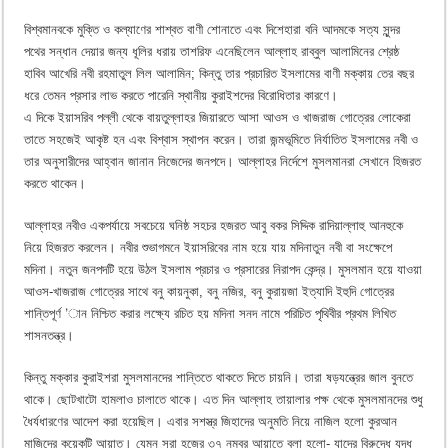
বিশ্বমানবকে মুক্তি ও কল্যাণের শাশ্বত বাণী শোনাতে এবং দিশেহারা বনি আদমকে সত্য সুন্দর
পথের সন্ধান দেয়ার জন্য ধূলির ধরায় তাশরিফ এনেছিলেন আল্লাহ রাব্বুল আলামিনের শ্রেষ্ঠ
হাবিব আখেরি নবী রহমাতুল লিল আলামিন; কিন্তু তার প্রচারিত ইসলামের বাণী মক্কায় তের বছর
ধরে তেমন প্রসার লাভ করতে পারেনি স্থানীয় কুরাইশদের বিরোধিতার কারণে।
এ দিকে ইয়াসরিব পল্লী থেকে বায়তুল্লাহর জিয়ারতে আসা আওস ও খাজরাজ গোত্রের লোকেরা
তাতে সহজেই আকৃষ্ট হন এবং বিশ্বাস স্থাপন করেন। তারা জন্মভূমিতে নির্যাতিত ইসলামের নবী ও
তার অনুসারীদের আহ্বান জানান নিজেদের জনপদে। আল্লাহর নির্দেশে মুসলমানরা সেখানে হিজরত
করতে থাকেন।
আল্লাহর নবীও একপর্যায়ে সবচেয়ে ঘনিষ্ঠ সহচর হজরত আবু বকর সিদ্দিক রাদিয়াল্লাহু আনহুকে
নিয়ে হিজরত করলেন। নবীর শুভাগমনে ইয়াসরিবের নাম হয়ে যায় মদিনাতুন নবী বা সংক্ষেপে
মদিনা। নতুন জনপদটি হয়ে উঠল ইসলাম প্রচার ও প্রসারের নিরাপদ কেন্দ্র। মুসলমান হয়ে যাওয়া
আওস-খাজরাজ গোত্রের সাথে বনু কায়নুকা, বনু নজির, বনু কুরায়জা ইত্যাদি ইহুদি গোত্রের
শান্তিপূর্ণ ’ান নিশ্চিত করার লক্ষ্যে রচিত হয় মদিনা সনদ নামে পরিচিত পৃথিবীর প্রথম লিখিত
শাসনতন্ত্র।
কিন্তু মক্কার কুরাইশরা মুসলমানদের শান্তিতে থাকতে দিতে চায়নি। তারা ষড়যন্ত্রের জাল বুনতে
থাকে। ছোটখাটো হামলাও চালাতে থাকে। এত দিন আল্লাহ তায়ালার পক্ষ থেকে মুসলমানদের শুধু
ধৈর্যধারণের আদেশ করা হয়েছিল। এবার সশস্ত্র জিহাদের অনুমতি নিয়ে নাজিল হলো কুরআন
মাজিদের কয়েকটি আয়াত। যেমন সূরা হজের ৩৭ নম্বর আয়াতে বলা হলো- যাদের বিরুদ্ধে যুদ্ধ