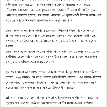
হাইমচরের ৪জন রয়েছেন। এ নিয়ে জেলায় করোনায় আক্রান্তের সংখ্যা বেড়ে
দাঁড়িয়েছে ১২৯৯জন। এর মধ্যে মৃতের সংখ্যা ৬৬জন। সিভিল সার্জন অফিস সূত্রে
এসব তথ্য জানানো হয়েছে। সূত্র জানায়, সোমবার ১৩ জুলাই ৫৬টি রিপোর্ট আসে। এর
মধ্যে ১৪টি রিপোর্ট করোনা পজেটিভ। বাকী ৪২টি নেগেটিভ।
জেলায় বর্তমানে করোনায় আক্রান্ত ১২৯৯জনের উপজেলাভিত্তিক পরিসংখ্যান হলো :
চাঁদপুর সদরে ৫০২জন, ফরিদগঞ্জে ১৫৩জন, মতলব দক্ষিণে ১৪৭জন, হাজীগঞ্জে
১৩০জন, শাহরাস্তিতে ১২৮জন, হাইমচরে ৯৭জন, মতলব উত্তরে ৮৮জন ও কচুয়ায়
৫৪জন।
জেলায় মোট ৬৬জন মৃতের উপজেলাভিত্তিক পরিসংখ্যান হলো : চাঁদপুর সদরে ১৯জন,
হাজীগঞ্জে ১৬জন, ফরিদগঞ্জে ৯জন, মতলব উত্তরে ৮জন, কচুয়ায় ৫জন, শাহরাস্তিতে
৫জন, মতলব দক্ষিণে ৩জন ও হাইমচরে ১জন।
সূত্র থেকে আরো জানা গেছে, গতকাল সোমবার পর্যন্ত চাঁদপুর থেকে স্যাম্পল পাঠানো
হয়েছে ৫৬১২ জনের। এর মধ্যে গতকাল পর্যন্ত রিপোর্ট এসেছে ৫৩৫৫ জনের। রিপোর্ট
পেন্ডিং আছে ২৫৭জনের। এদিকে মৃত এবং সুস্থ হওয়া বাদ দিয়ে অন্য যেসব রোগী
রয়েছে তারা হাসপাতালসহ বাসা বাড়িতে চিকিৎসাধীন রয়েছেন।
এই সংখ্যা হচ্ছে ৫১৭ জন। চাঁদপুর এ পযর্ন্ত আইসোলেশনে রোগীর সংখ্যা ৪৬৫৪ জন,
ছাড়পত্র প্রাপ্ত ৪১৫জন, বর্তমানে আইসোলেশনে রোগীর সংখ্যা ৫০জন, বর্তমানে