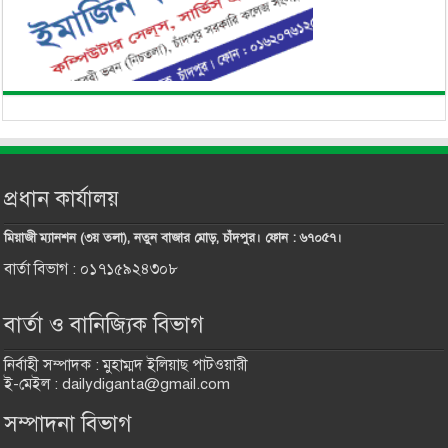
প্রধান কার্যালয়
মিয়াজী ম্যানশন (৩য় তলা), নতুন বাজার মোড়, চাঁদপুর। ফোন : ৬৭০৫৭।
বার্তা বিভাগ : ০১৭১৫৯২৪৩০৮
বার্তা ও বানিজ্যিক বিভাগ
নির্বাহী সম্পাদক : মুহাম্মদ ইলিয়াছ পাটওয়ারী
ই-মেইল : dailydiganta@gmail.com
সম্পাদনা বিভাগ